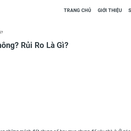
TRANG CHỦ
GIỚI THIỆU
ì?
ông? Rủi Ro Là Gì?