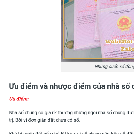
Những cuốn sổ đồng
Ưu điểm và nhược điểm của nhà sổ 
Ưu điểm:
Nhà sổ chung có giá rẻ: thường những ngôi nhà sổ chung được
trị. Bời vì đơn giản đất chưa có sổ.
Khó bị cướp đất nếu chủ lật kèo: vì sổ chung nên trên sổ đấ