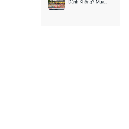
Dành Không? Mua
Như Thế Nào Để An
Toàn?