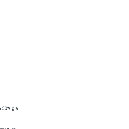
n 50% giá
ồng ý của