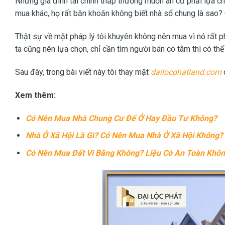
Những gia đình tài chính thấp thường muốn an cư phải lựa 
mua khác, họ rất băn khoăn không biết nhà sổ chung là sao
Thật sự về mặt pháp lý tôi khuyên không nên mua vì nó rất ph
ta cũng nên lựa chọn, chỉ cần tìm người bán có tâm thì có th
Sau đây, trong bài viết này tôi thay mặt
dailocphatland.com
Xem thêm:
Có Nên Mua Nhà Chung Cư Để Ở Hay Đầu Tư Không?
Nhà Ở Xã Hội Là Gì? Có Nên Mua Nhà Ở Xã Hội Không?
Có Nên Mua Đất Vi Bằng Không? Liệu Có An Toàn Khô