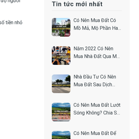
 độ người
Tin tức mới nhất
Có Nên Mua Đất Có
số tiền nhỏ
Mồ Mả, Mộ Phần Hay
Gần Nghĩa Trang
Không?
Năm 2022 Có Nên
Mua Nhà Đất Qua Môi
Giới Hay Không?
Nhà Đầu Tư Có Nên
Mua Đất Sau Dịch
Không? Chia Sẻ Từ
Chuyên Gia.
Có Nên Mua Đất Lướt
Sóng Không? Chia Sẻ
Bí Quyết Từ Nhà Đầu
Tư.
Có Nên Mua Đất Để