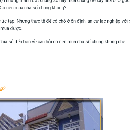
chọn những mảnh đất chung sổ hay mua chung để xây nhà ở. Ở góc
? Có nên mua nhà sổ chung không?.
ức tạp. Nhưng thực tế để có chỗ ở ổn định, an cư lạc nghiệp với 
ể mua được.
chia sẻ đến bạn về câu hỏi có nên mua nhà sổ chung không nhé.
ng?