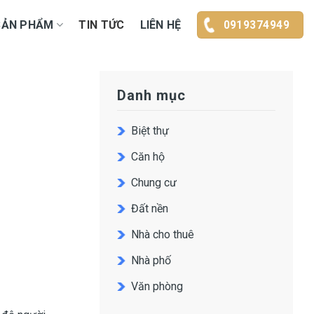
SẢN PHẨM
TIN TỨC
LIÊN HỆ
0919374949
Danh mục
Biệt thự
Căn hộ
Chung cư
Đất nền
Nhà cho thuê
Nhà phố
Văn phòng