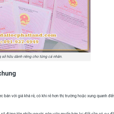
 sở hữu dành riêng cho từng cá nhân.
chung
 bán với giá khá rẻ, có khi rẻ hơn thị trường hoặc xung quanh đế
t sẽ đứng tên nhiều người, nên việc muốn bán lại đất cần có sự đ