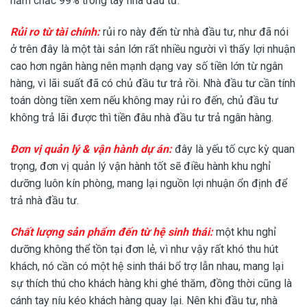
nắm chắc 99% trong tay nhà đầu tư.
Rủi ro từ tài chính:
rủi ro này đến từ nhà đầu tư, như đã nói
ở trên đây là một tài sản lớn rất nhiều người vì thấy lợi nhuận
cao hơn ngân hàng nên mạnh dạng vay số tiền lớn từ ngân
hàng, vì lãi suất đã có chủ đầu tư trả rồi. Nhà đầu tư cần tính
toán dòng tiền xem nếu không may rủi ro đến, chủ đầu tư
không trả lãi được thì tiền đâu nhà đầu tư trả ngân hàng.
Đơn vị quản lý & vận hành dự án:
đây là yếu tố cực kỳ quan
trọng, đơn vị quản lý vận hành tốt sẽ điều hành khu nghỉ
dưỡng luôn kín phòng, mang lại nguồn lợi nhuận ổn định để
trả nhà đầu tư.
Chất lượng sản phẩm đến từ hệ sinh thái:
một khu nghỉ
dưỡng không thể tồn tại đơn lẻ, vì như vậy rất khó thu hút
khách, nó cần có một hệ sinh thái bổ trợ lẫn nhau, mang lại
sự thích thú cho khách hàng khi ghé thăm, đồng thời cũng là
cánh tay níu kéo khách hàng quay lại. Nên khi đầu tư, nhà