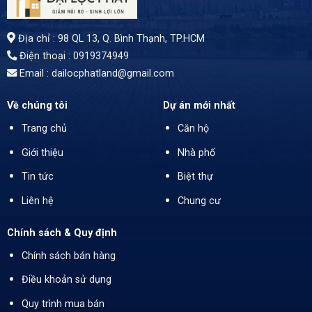
Địa chỉ : 98 QL 13, Q. Bình Thạnh, TP.HCM
Điện thoại : 0919374949
Email : dailocphatland@gmail.com
Về chúng tôi
Dự án mới nhất
Trang chủ
Căn hộ
Giới thiệu
Nhà phố
Tin tức
Biệt thự
Liên hệ
Chung cư
Chính sách & Quy định
Chính sách bán hàng
Điều khoản sử dụng
Quy trình mua bán