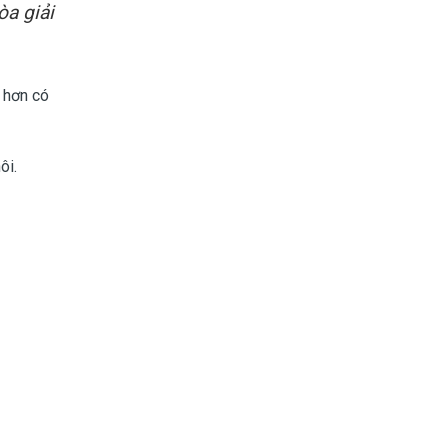
òa giải
 hơn có
ôi.