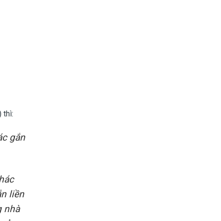
thì:
ác gắn
khác
n liền
g nhà