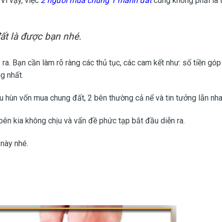
 Vì vậy, việc
2 người mua chung 1 mảnh đất
cũng không phải là 
ất là được bạn nhé.
 ra. Bạn cần làm rõ ràng các thủ tục, các cam kết như: số tiền gó
g nhất.
ầu hùn vốn mua chung đất, 2 bên thường cả nể và tin tưởng lẫn nha
ên kia không chịu và vấn đề phức tạp bắt đầu diễn ra.
 này nhé.