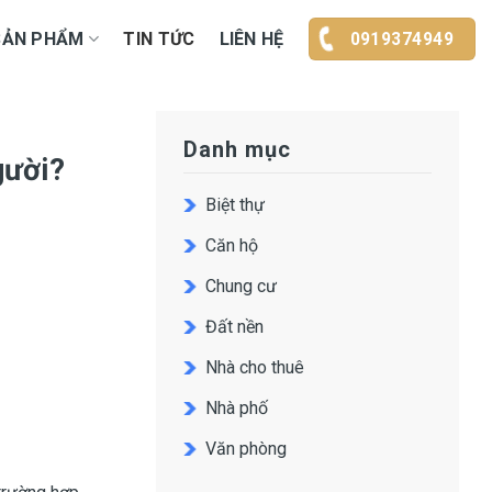
SẢN PHẨM
TIN TỨC
LIÊN HỆ
0919374949
Danh mục
gười?
Biệt thự
Căn hộ
Chung cư
Đất nền
Nhà cho thuê
Nhà phố
Văn phòng