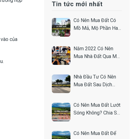
trường hợp
Tin tức mới nhất
Có Nên Mua Đất Có
Mồ Mả, Mộ Phần Hay
Gần Nghĩa Trang
p vào của
Không?
Năm 2022 Có Nên
Mua Nhà Đất Qua Môi
u.
Giới Hay Không?
Nhà Đầu Tư Có Nên
Mua Đất Sau Dịch
Không? Chia Sẻ Từ
Chuyên Gia.
Có Nên Mua Đất Lướt
Sóng Không? Chia Sẻ
Bí Quyết Từ Nhà Đầu
Tư.
Có Nên Mua Đất Để