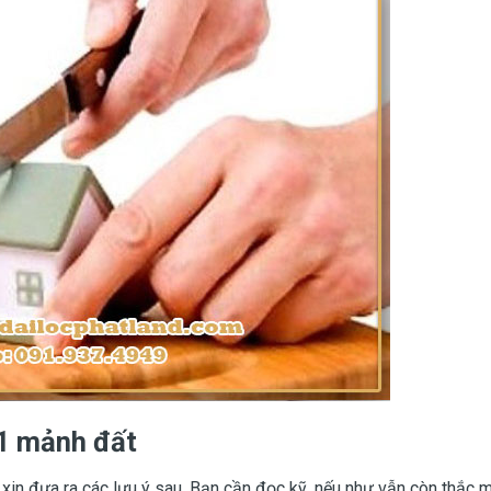
 1 mảnh đất
 xin đưa ra các lưu ý sau. Bạn cần đọc kỹ, nếu như vẫn còn thắc 