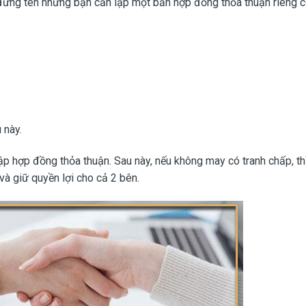
đứng tên nhưng bạn cần lập một bản hợp đồng thỏa thuận riêng có
:
 này.
lập hợp đồng thỏa thuận. Sau này, nếu không may có tranh chấp, th
à giữ quyền lợi cho cả 2 bên.