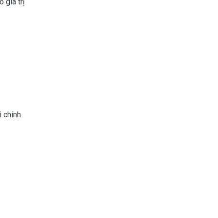
 giá trị
ì chính