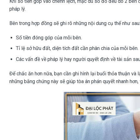
Khi số tiền góp vào chênh lệch, mặc dù sổ đỏ đều do 2 bên 
pháp lý.
Bên trong hợp đồng sẽ ghi rõ những nội dung cụ thể như sau
Số tiền đóng góp của mỗi bên.
Tỉ lệ sở hữu đất, diện tích đất cần phân chia của mỗi bên.
Các vấn đề về pháp lý hay người quyết định về tài sản sau
Để chắc ăn hơn nữa, bạn cần ghi hình lại buổi thỏa thuận và 
những bằng chứng này sẽ giúp tòa án phán quyết nhanh hơn, v