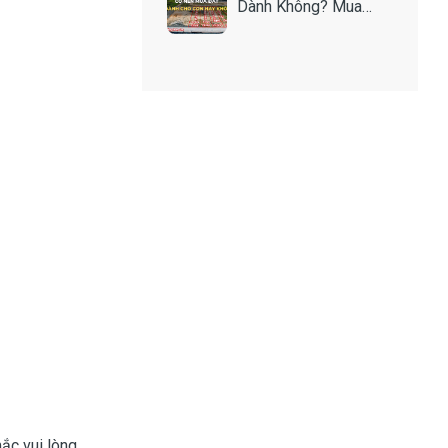
Dành Không? Mua
Như Thế Nào Để An
Toàn?
mắc vui lòng