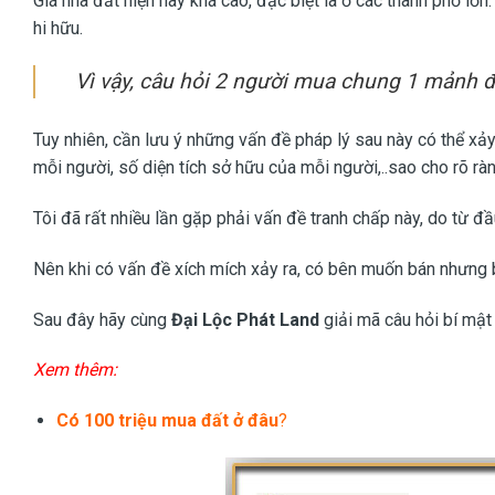
Giá nhà đất hiện nay khá cao, đặc biệt là ở các thành phố lớn.
hi hữu.
Vì vậy, câu hỏi 2 người mua chung 1 mảnh đ
Tuy nhiên, cần lưu ý những vấn đề pháp lý sau này có thể xảy
mỗi người, số diện tích sở hữu của mỗi người,..sao cho rõ ràn
Tôi đã rất nhiều lần gặp phải vấn đề tranh chấp này, do từ đ
Nên khi có vấn đề xích mích xảy ra, có bên muốn bán nhưng b
Sau đây hãy cùng
Đại Lộc Phát Land
giải mã câu hỏi bí mật
Xem thêm:
Có 100 triệu mua đất ở đâu
?