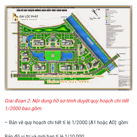
Giai đoạn 2: Nội dung hồ sơ trình duyệt quy hoạch chi tiết
1/2000 bao gồm:
– Bản vẽ quy hoạch chi tiết tỉ lệ 1/2000 (A1 hoặc A0): gồm:
Bản đồ vị trí và giới hạn tỉ lệ 1/10.000;