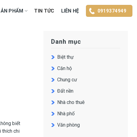
SẢN PHẨM
TIN TỨC
LIÊN HỆ
0919374949
Danh mục
Biệt thự
Căn hộ
Chung cư
Đất nền
Nhà cho thuê
Nhà phố
không biết
Văn phòng
 thích chi