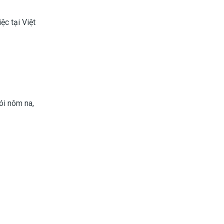
ệc tại Việt
ói nôm na,