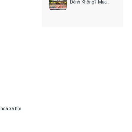
Dành Không? Mua
Như Thế Nào Để An
Toàn?
 hoà xã hội