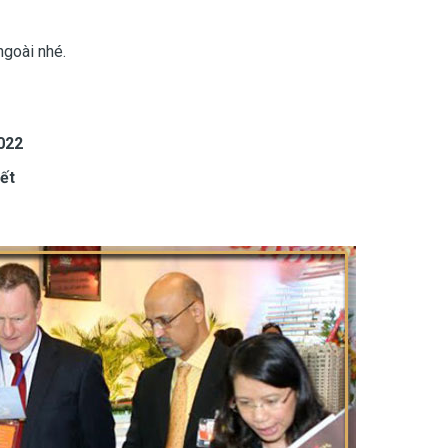
ngoài nhé.
022
ết