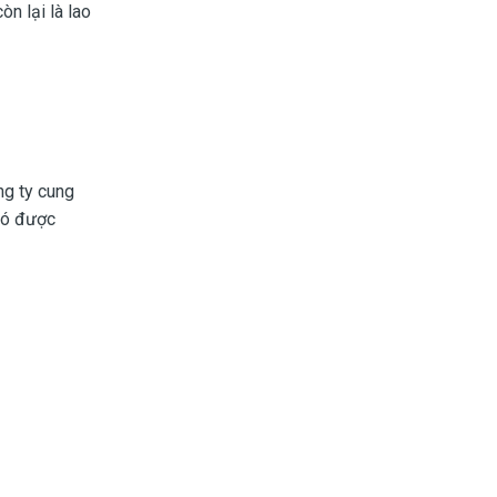
n lại là lao
ng ty cung
 có được