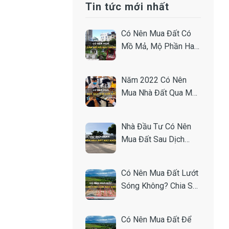
Tin tức mới nhất
Có Nên Mua Đất Có
Mồ Mả, Mộ Phần Hay
Gần Nghĩa Trang
Không?
Năm 2022 Có Nên
Mua Nhà Đất Qua Môi
Giới Hay Không?
Nhà Đầu Tư Có Nên
Mua Đất Sau Dịch
Không? Chia Sẻ Từ
Chuyên Gia.
Có Nên Mua Đất Lướt
Sóng Không? Chia Sẻ
Bí Quyết Từ Nhà Đầu
Tư.
Có Nên Mua Đất Để