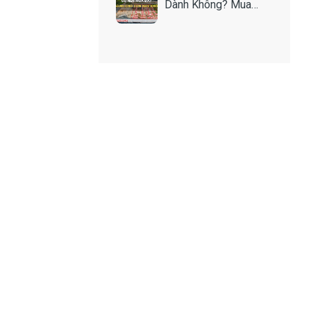
Dành Không? Mua
Như Thế Nào Để An
Toàn?