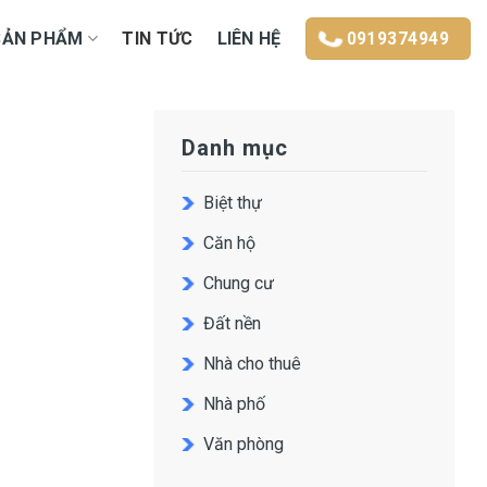
SẢN PHẨM
TIN TỨC
LIÊN HỆ
0919374949
Danh mục
Biệt thự
Căn hộ
Chung cư
Đất nền
Nhà cho thuê
Nhà phố
Văn phòng