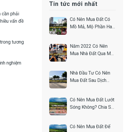
Tin tức mới nhất
m cần phải
Có Nên Mua Đất Có
nhiều vấn đề
Mồ Mả, Mộ Phần Hay
Gần Nghĩa Trang
Không?
 trong tương
Năm 2022 Có Nên
Mua Nhà Đất Qua Môi
Giới Hay Không?
inh nghiệm
Nhà Đầu Tư Có Nên
Mua Đất Sau Dịch
Không? Chia Sẻ Từ
Chuyên Gia.
Có Nên Mua Đất Lướt
Sóng Không? Chia Sẻ
Bí Quyết Từ Nhà Đầu
Tư.
Có Nên Mua Đất Để