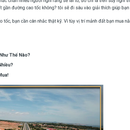
 chắn nhiều người nghĩ rằng sẽ lãi to, đó chỉ là trên suy nghĩ th
t gần đường cao tốc không? tôi sẽ đi sâu vào giải thích giúp bạn
 tốc, bạn cần cân nhắc thật kỹ. Vì tùy vị trí mảnh đất bạn mua 
 Như Thế Nào?
Nhiều?
Mua!