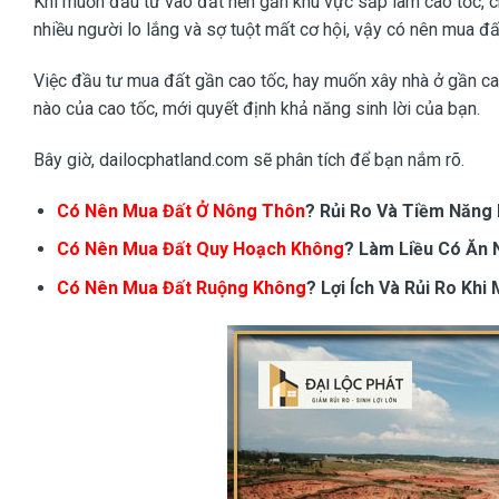
Khi muốn đầu tư vào đất nền gần khu vực sắp làm cao tốc, chắc
nhiều người lo lắng và sợ tuột mất cơ hội, vậy có nên mua đấ
Việc đầu tư mua đất gần cao tốc, hay muốn xây nhà ở gần cao
nào của cao tốc, mới quyết định khả năng sinh lời của bạn.
Bây giờ,
dailocphatland.com
sẽ phân tích để bạn nắm rõ.
Có Nên Mua Đất Ở Nông Thôn
? Rủi Ro Và Tiềm Năng
Có Nên Mua Đất Quy Hoạch Không
? Làm Liều Có Ăn 
Có Nên Mua Đất Ruộng Không
? Lợi Ích Và Rủi Ro Khi 