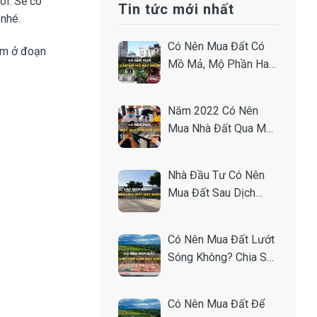
ôi. Sẽ có
Tin tức mới nhất
 nhé.
Có Nên Mua Đất Có
nằm ở đoạn
Mồ Mả, Mộ Phần Hay
Gần Nghĩa Trang
Không?
Năm 2022 Có Nên
Mua Nhà Đất Qua Môi
Giới Hay Không?
Nhà Đầu Tư Có Nên
Mua Đất Sau Dịch
Không? Chia Sẻ Từ
Chuyên Gia.
Có Nên Mua Đất Lướt
Sóng Không? Chia Sẻ
Bí Quyết Từ Nhà Đầu
Tư.
Có Nên Mua Đất Để