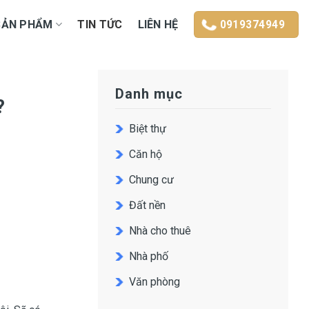
SẢN PHẨM
TIN TỨC
LIÊN HỆ
0919374949
Danh mục
?
Biệt thự
Căn hộ
Chung cư
Đất nền
Nhà cho thuê
Nhà phố
Văn phòng