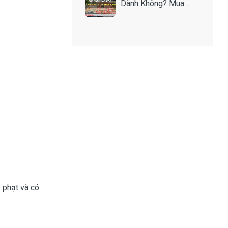
Dành Không? Mua
Như Thế Nào Để An
Toàn?
ị phạt và có