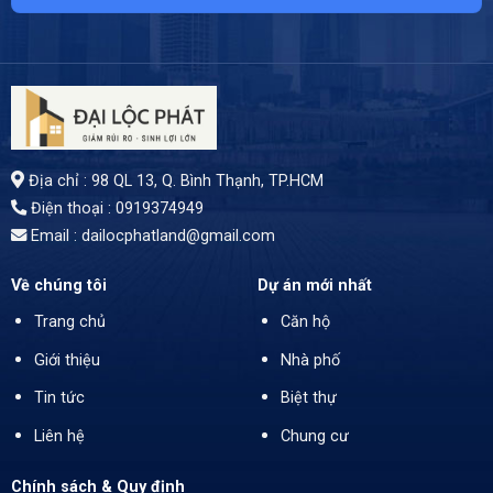
Địa chỉ : 98 QL 13, Q. Bình Thạnh, TP.HCM
Điện thoại : 0919374949
Email : dailocphatland@gmail.com
Về chúng tôi
Dự án mới nhất
Trang chủ
Căn hộ
Giới thiệu
Nhà phố
Tin tức
Biệt thự
Liên hệ
Chung cư
Chính sách & Quy định