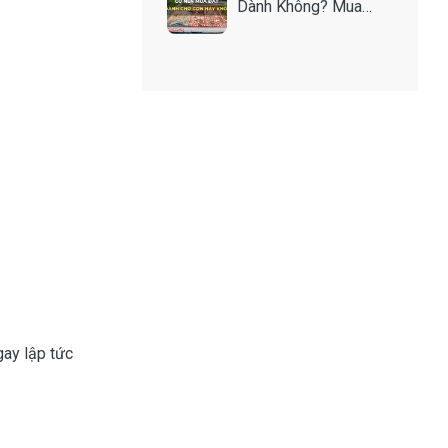
Dành Không? Mua
Như Thế Nào Để An
Toàn?
gay lập tức