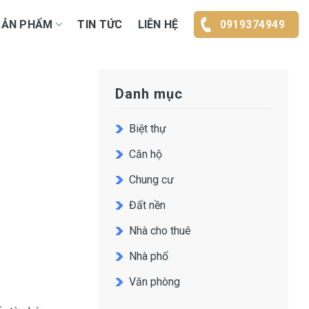
SẢN PHẨM
TIN TỨC
LIÊN HỆ
0919374949
Danh mục
Biệt thự
Căn hộ
Chung cư
Đất nền
Nhà cho thuê
Nhà phố
Văn phòng