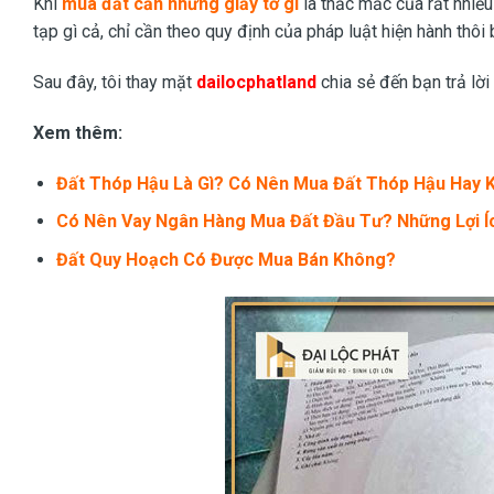
Khi
mua đất cần những giấy tờ gì
là thắc mắc của rất nhiều
tạp gì cả, chỉ cần theo quy định của pháp luật hiện hành thôi 
Sau đây, tôi thay mặt
dailocphatland
chia sẻ đến bạn trả lời
Xem thêm:
Đất Thóp Hậu Là Gì? Có Nên Mua Đất Thóp Hậu Hay 
Có Nên Vay Ngân Hàng Mua Đất
Đầu Tư? Những Lợi Í
Đất Quy Hoạch Có Được Mua Bán Không
?