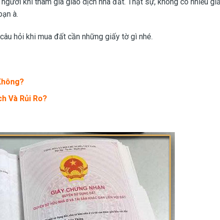
 người khi tham gia giao dịch nhà đất. Thật sự, không có nhiều gi
bạn à.
 câu hỏi khi mua đất cần những giấy tờ gì nhé.
Không?
ch Và Rủi Ro?