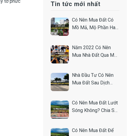
ấy tờ phức
Tin tức mới nhất
Có Nên Mua Đất Có
Mồ Mả, Mộ Phần Hay
Gần Nghĩa Trang
Không?
Năm 2022 Có Nên
Mua Nhà Đất Qua Môi
Giới Hay Không?
Nhà Đầu Tư Có Nên
Mua Đất Sau Dịch
Không? Chia Sẻ Từ
Chuyên Gia.
Có Nên Mua Đất Lướt
Sóng Không? Chia Sẻ
Bí Quyết Từ Nhà Đầu
Tư.
Có Nên Mua Đất Để